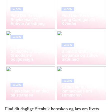
VIDEN
VIDEN
Find Det Perfekte
Find Den Perfekte
Smykkesæt Til
Lang Cardigan Til
Enhver Anledning
Kvinder
VIDEN
Mursten som tidløs
VIDEN
trend: Fra
traditionelle facader
Diamant Øreringe –
til moderne
Elegance og Tidløs
boligdesign
Skønhed
VIDEN
VIDEN
Sådan får du mere
Huskeliste til en dag
lommeplads om
på stranden
sommeren
Find dit daglige Stenbuk horoskop og læs om livets