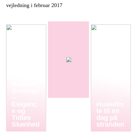
vejledning i februar 2017
Diamant
Øreringe
–
Eleganc
Huskelis
e og
te til en
Tidløs
dag på
Skønhed
stranden