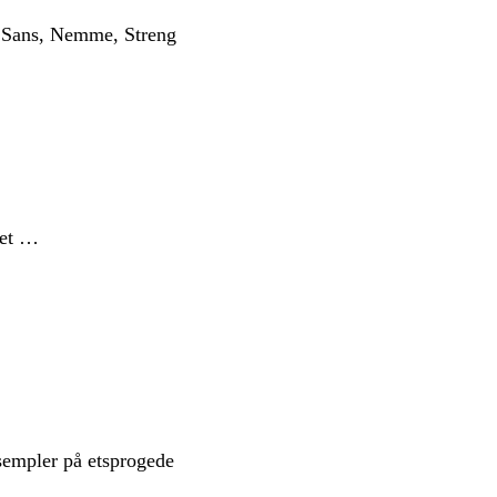
, Sans, Nemme, Streng
ghet …
ksempler på etsprogede