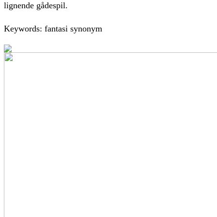
lignende gådespil.
Keywords: fantasi synonym