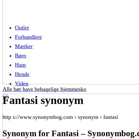
Outlet
Forhandlere
Mærker
Børn
Ham
Hende
Viden
Alle bør have behagelige hjemmesko
Fantasi synonym
http s://www.synonymbog.com › synonym › fantasi
Synonym for Fantasi – Synonymbog