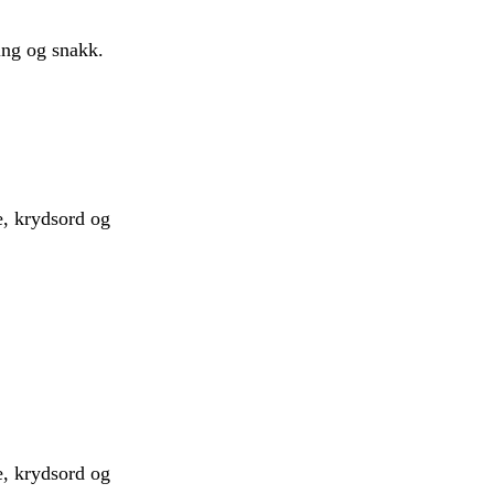
ing og snakk.
e, krydsord og
e, krydsord og