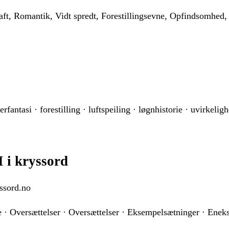
ft, Romantik, Vidt spredt, Forestillingsevne, Opfindsomhed
erfantasi · forestilling · luftspeiling · løgnhistorie · uvirkeli
 i kryssord
ssord.no
se · Oversættelser · Oversættelser · Eksempelsætninger · Ene