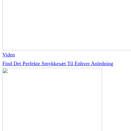
Viden
Find Det Perfekte Smykkesæt Til Enhver Anledning