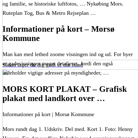
og familie, se historiske luftfotos, … Nykøbing Mors.
Ruteplan Tog, Bus & Metro Rejseplan …
Informationer på kort – Morsø
Kommune
Man kan med lethed zoome visningen ind og ud. For byer
er gadevisningen meget detaljeret, fordi den også
Sådan tager du dig godt af din hund
indeholder vigtige adresser på myndigheder, …
MORS KORT PLAKAT – Grafisk
plakat med landkort over …
Informationer på kort | Morsø Kommune
Mors rundt dag 1. Udskriv. Del med. Kort 1. Foto: Henny