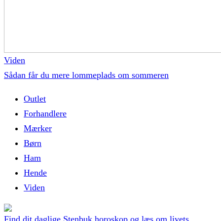
Viden
Sådan får du mere lommeplads om sommeren
Outlet
Forhandlere
Mærker
Børn
Ham
Hende
Viden
Find dit daglige Stenbuk horoskop og læs om livets