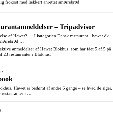
ig frokost med lækkert anrettet smørrebrød
urantanmeldelser – Tripadvisor
else af Hawet? … I kategorien Dansk restaurant · hawet.dk 
smørrebrød …
ktive anmeldelser af Hawet Blokhus, som har fået 5 af 5 på
af 23 restauranter i Blokhus.
us
book
Blokhus. Hawet er bedømt af andre 6 gange – se hvad de siger,
 restauranter i …
t