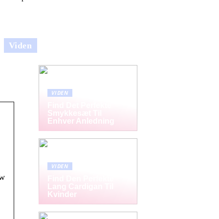
Viden
VIDEN
Find Det Perfekte
Smykkesæt Til
Enhver Anledning
VIDEN
aw
Find Den Perfekte
Lang Cardigan Til
Kvinder