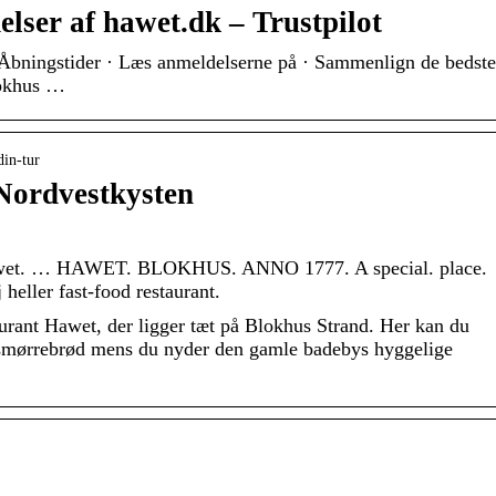
lser af hawet.dk – Trustpilot
· Åbningstider · Læs anmeldelserne på · Sammenlign de bedste
lokhus …
din-tur
Nordvestkysten
Hawet. … HAWET. BLOKHUS. ANNO 1777. A special. place.
 heller fast-food restaurant.
urant Hawet, der ligger tæt på Blokhus Strand. Her kan du
e smørrebrød mens du nyder den gamle badebys hyggelige