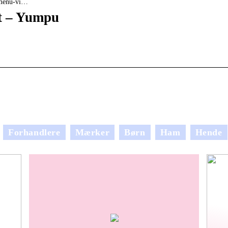
 menu-vi…
t – Yumpu
Forhandlere
Mærker
Børn
Ham
Hende