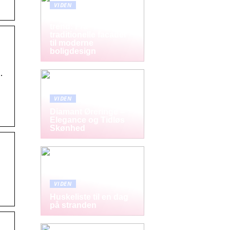
VIDEN
Mursten som tidløs
trend: Fra
traditionelle facader
til moderne
boligdesign
…
VIDEN
Diamant Øreringe –
Elegance og Tidløs
Skønhed
VIDEN
Huskeliste til en dag
på stranden