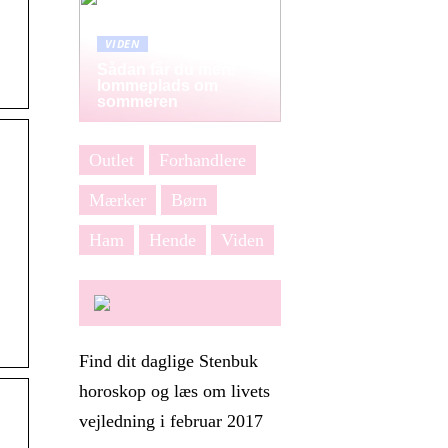
VIDEN
Sådan får du mere
lommeplads om
sommeren
Outlet
Forhandlere
Mærker
Børn
Ham
Hende
Viden
Find dit daglige Stenbuk
horoskop og læs om livets
vejledning i februar 2017