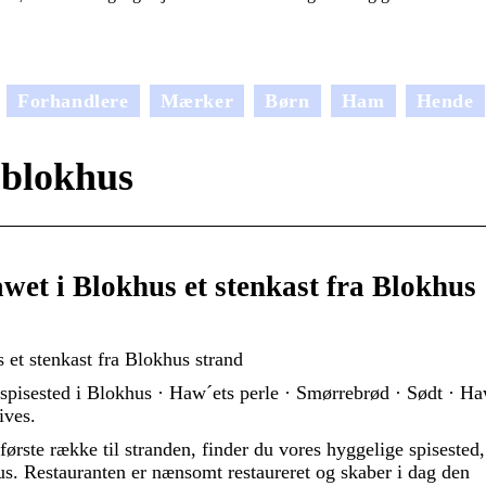
Forhandlere
Mærker
Børn
Ham
Hende
 blokhus
wet i Blokhus et stenkast fra Blokhus
et stenkast fra Blokhus strand
 spisested i Blokhus · Haw´ets perle · Smørrebrød · Sødt · H
ives.
rførste række til stranden, finder du vores hyggelige spisested,
hus. Restauranten er nænsomt restaureret og skaber i dag den