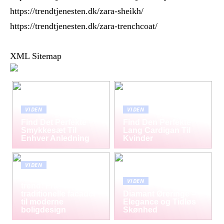
https://trendtjenesten.dk/zara-sheikh/
https://trendtjenesten.dk/zara-trenchcoat/
XML Sitemap
VIDEN
VIDEN
Find Det Perfekte
Find Den Perfekte
Smykkesæt Til
Lang Cardigan Til
Enhver Anledning
Kvinder
VIDEN
Mursten som tidløs
VIDEN
trend: Fra
traditionelle facader
Diamant Øreringe –
til moderne
Elegance og Tidløs
boligdesign
Skønhed