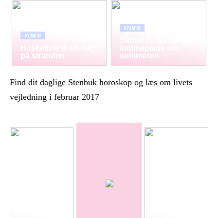
VIDEN
VIDEN
Sådan får du mere
Huskeliste til en dag
lommeplads om
på stranden
sommeren
Find dit daglige Stenbuk horoskop og læs om livets
vejledning i februar 2017