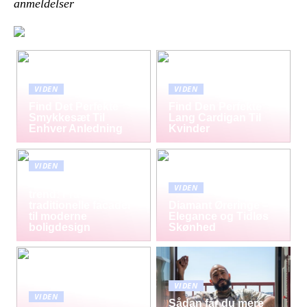
anmeldelser
VIDEN
VIDEN
Find Det Perfekte
Find Den Perfekte
Smykkesæt Til
Lang Cardigan Til
Enhver Anledning
Kvinder
VIDEN
Mursten som tidløs
VIDEN
trend: Fra
traditionelle facader
Diamant Øreringe –
til moderne
Elegance og Tidløs
boligdesign
Skønhed
VIDEN
VIDEN
Sådan får du mere