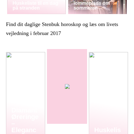
Huskeliste til en dag
lommeplads om
på stranden
sommeren
Find dit daglige Stenbuk horoskop og læs om livets
vejledning i februar 2017
Diamant
Øreringe
–
Eleganc
Huskelis