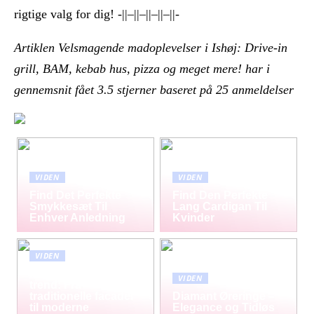
rigtige valg for dig! -||–||–||–||–||-
Artiklen Velsmagende madoplevelser i Ishøj: Drive-in
grill, BAM, kebab hus, pizza og meget mere! har i
gennemsnit fået
3.5
stjerner baseret på
25
anmeldelser
VIDEN
VIDEN
Find Det Perfekte
Find Den Perfekte
Smykkesæt Til
Lang Cardigan Til
Enhver Anledning
Kvinder
VIDEN
Mursten som tidløs
VIDEN
trend: Fra
traditionelle facader
Diamant Øreringe –
til moderne
Elegance og Tidløs