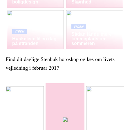
boligdesign
Skønhed
VIDEN
VIDEN
Sådan får du mere
Huskeliste til en dag
lommeplads om
på stranden
sommeren
Find dit daglige Stenbuk horoskop og læs om livets
vejledning i februar 2017