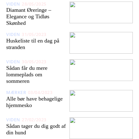
VIDEN
28/05/2025
Diamant Øreringe –
Elegance og Tidløs
Skønhed
VIDEN
31/05/2023
Huskeliste til en dag på
stranden
VIDEN
30/05/2023
Sådan får du mere
lommeplads om
sommeren
MÆRKER
03/04/2023
Alle bør have behagelige
hjemmesko
VIDEN
27/02/2023
Sådan tager du dig godt af
din hund