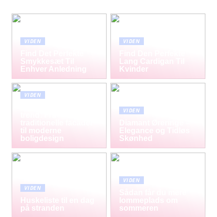
VIDEN
VIDEN
Find Det Perfekte
Find Den Perfekte
Smykkesæt Til
Lang Cardigan Til
Enhver Anledning
Kvinder
VIDEN
Mursten som tidløs
VIDEN
trend: Fra
traditionelle facader
Diamant Øreringe –
til moderne
Elegance og Tidløs
boligdesign
Skønhed
VIDEN
VIDEN
Sådan får du mere
Huskeliste til en dag
lommeplads om
på stranden
sommeren