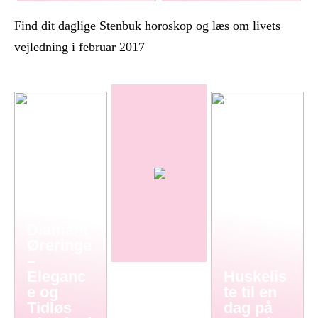
Find dit daglige Stenbuk horoskop og læs om livets
vejledning i februar 2017
Diamant
Øreringe
–
Eleganc
Huskelis
e og
te til en
Tidløs
dag på