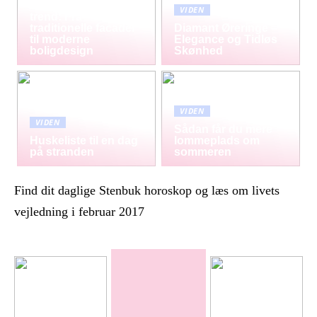
Mursten som tidløs
VIDEN
trend: Fra
traditionelle facader
Diamant Øreringe –
til moderne
Elegance og Tidløs
boligdesign
Skønhed
VIDEN
VIDEN
Sådan får du mere
Huskeliste til en dag
lommeplads om
på stranden
sommeren
Find dit daglige Stenbuk horoskop og læs om livets
vejledning i februar 2017