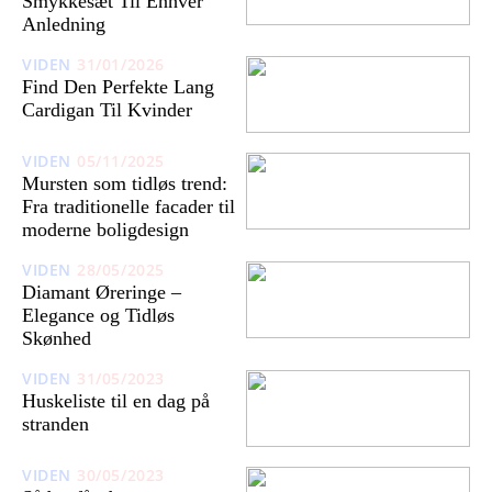
Smykkesæt Til Enhver
Anledning
VIDEN
31/01/2026
Find Den Perfekte Lang
Cardigan Til Kvinder
VIDEN
05/11/2025
Mursten som tidløs trend:
Fra traditionelle facader til
moderne boligdesign
VIDEN
28/05/2025
Diamant Øreringe –
Elegance og Tidløs
Skønhed
VIDEN
31/05/2023
Huskeliste til en dag på
stranden
VIDEN
30/05/2023