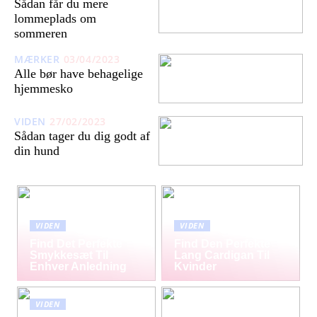
Sådan får du mere
lommeplads om
sommeren
MÆRKER
03/04/2023
Alle bør have behagelige
hjemmesko
VIDEN
27/02/2023
Sådan tager du dig godt af
din hund
VIDEN
VIDEN
Find Det Perfekte
Find Den Perfekte
Smykkesæt Til
Lang Cardigan Til
Enhver Anledning
Kvinder
VIDEN