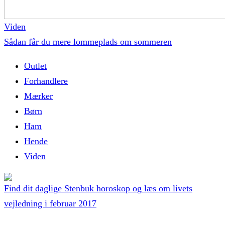
Viden
Sådan får du mere lommeplads om sommeren
Outlet
Forhandlere
Mærker
Børn
Ham
Hende
Viden
Find dit daglige Stenbuk horoskop og læs om livets
vejledning i februar 2017