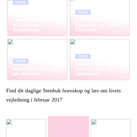
VIDEN
Mursten som tidløs
VIDEN
trend: Fra
traditionelle facader
Diamant Øreringe –
til moderne
Elegance og Tidløs
boligdesign
Skønhed
VIDEN
VIDEN
Sådan får du mere
Huskeliste til en dag
lommeplads om
på stranden
sommeren
Find dit daglige Stenbuk horoskop og læs om livets
vejledning i februar 2017