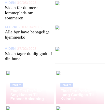
VIDEN
30/05/2023
Sådan får du mere
lommeplads om
sommeren
MÆRKER
03/04/2023
Alle bør have behagelige
hjemmesko
VIDEN
27/02/2023
Sådan tager du dig godt af
din hund
VIDEN
VIDEN
Find Det Perfekte
Find Den Perfekte
Smykkesæt Til
Lang Cardigan Til
Enhver Anledning
Kvinder