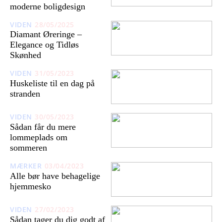
moderne boligdesign
VIDEN
28/05/2025
Diamant Øreringe –
Elegance og Tidløs
Skønhed
VIDEN
31/05/2023
Huskeliste til en dag på
stranden
VIDEN
30/05/2023
Sådan får du mere
lommeplads om
sommeren
MÆRKER
03/04/2023
Alle bør have behagelige
hjemmesko
VIDEN
27/02/2023
Sådan tager du dig godt af