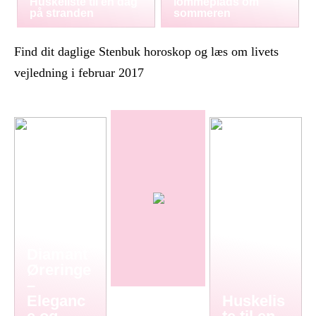
Huskeliste til en dag
lommeplads om
på stranden
sommeren
Find dit daglige Stenbuk horoskop og læs om livets
vejledning i februar 2017
Diamant
Øreringe
–
Eleganc
Huskelis