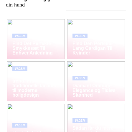
din hund
VIDEN
VIDEN
Find Det Perfekte
Find Den Perfekte
Smykkesæt Til
Lang Cardigan Til
Enhver Anledning
Kvinder
VIDEN
Mursten som tidløs
VIDEN
trend: Fra
traditionelle facader
Diamant Øreringe –
til moderne
Elegance og Tidløs
boligdesign
Skønhed
VIDEN
VIDEN
Sådan får du mere