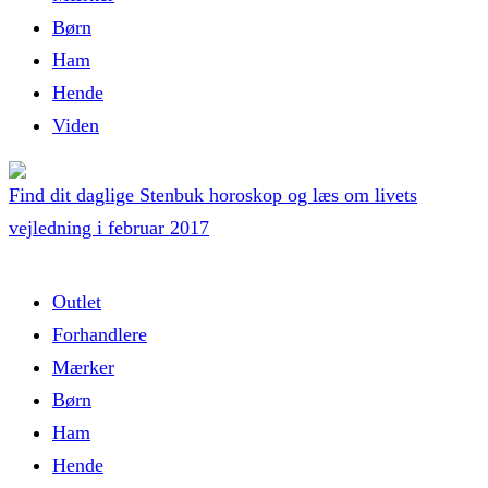
Børn
Ham
Hende
Viden
Find dit daglige Stenbuk horoskop og læs om livets
vejledning i februar 2017
Outlet
Forhandlere
Mærker
Børn
Ham
Hende