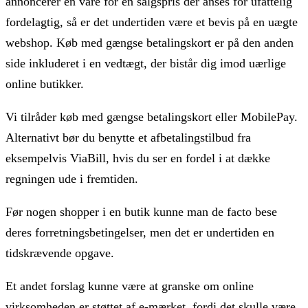
annoncerer en vare for en salgspris der anses for ufattelig
fordelagtig, så er det undertiden være et bevis på en uægte
webshop. Køb med gængse betalingskort er på den anden
side inkluderet i en vedtægt, der bistår dig imod uærlige
online butikker.
Vi tilråder køb med gængse betalingskort eller MobilePay.
Alternativt bør du benytte et afbetalingstilbud fra
eksempelvis ViaBill, hvis du ser en fordel i at dække
regningen ude i fremtiden.
Før nogen shopper i en butik kunne man de facto bese
deres forretningsbetingelser, men det er undertiden en
tidskrævende opgave.
Et andet forslag kunne være at granske om online
virksomheden er støttet af e-mærket, fordi det skulle være