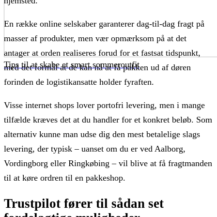
hjemsted.
En række online selskaber garanterer dag-til-dag fragt på
masser af produkter, men vær opmærksom på at det
antager at orden realiseres forud for et fastsat tidspunkt,
Tips til at skabe et smart sommeroutfit
med det formål at de kan nå at få pakken ud af døren
forinden de logistikansatte holder fyraften.
Visse internet shops lover portofri levering, men i mange
tilfælde kræves det at du handler for et konkret beløb. Som
alternativ kunne man udse dig den mest betalelige slags
levering, der typisk – uanset om du er ved Aalborg,
Vordingborg eller Ringkøbing – vil blive at få fragtmanden
til at køre ordren til en pakkeshop.
Trustpilot fører til sådan set